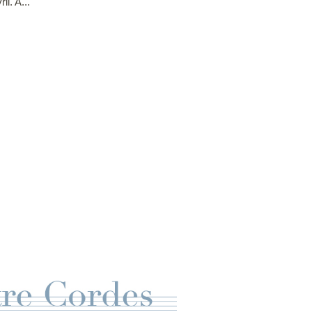
il. A...