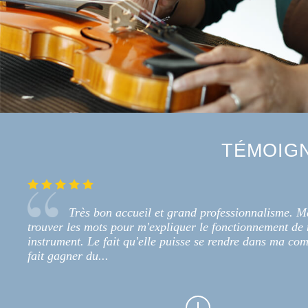
TÉMOIG
Très bon accueil et grand professionnalisme. M
trouver les mots pour m'expliquer le fonctionnement de
instrument. Le fait qu'elle puisse se rendre dans ma c
fait gagner du...