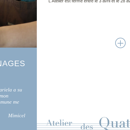
L'Atelier est fermé entre le 3 avril et le 28 avr
NAGES
ariela a su
 mon
ommune me
Mimicel