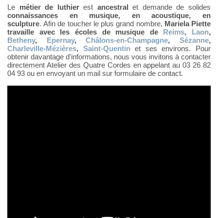
Le
métier de luthier
est
ancestral
et demande de solides
connaissances en musique, en acoustique, en
sculpture
. Afin de toucher le plus grand nombre,
Mariela Piette
travaille avec les écoles de musique de
Reims
,
Laon
,
Betheny
,
Epernay
,
Châlons-en-Champagne
,
Sézanne
,
Charleville-Mézières
,
Saint-Quentin
et ses environs. Pour
obtenir davantage d'informations, nous vous invitons à contacter
directement Atelier des Quatre Cordes en appelant au 03 26 82
04 93 ou en envoyant un mail sur formulaire de contact.