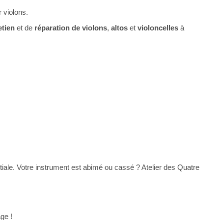
 violons.
etien
et de
réparation de violons
,
altos
et
violoncelles
à
initiale. Votre instrument est abimé ou cassé ? Atelier des Quatre
ge !