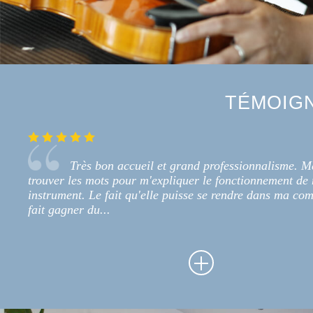
TÉMOIG
Très bon accueil et grand professionnalisme. M
trouver les mots pour m'expliquer le fonctionnement de
instrument. Le fait qu'elle puisse se rendre dans ma c
fait gagner du...