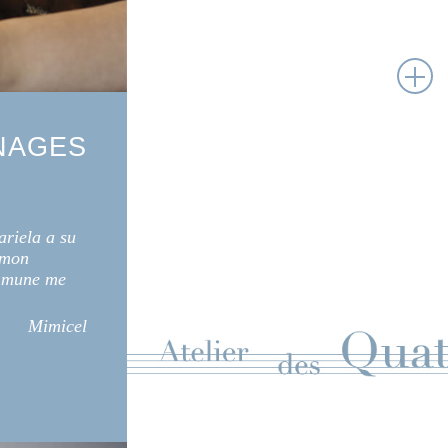
NAGES
ariela a su
 mon
ommune me
Mimicel