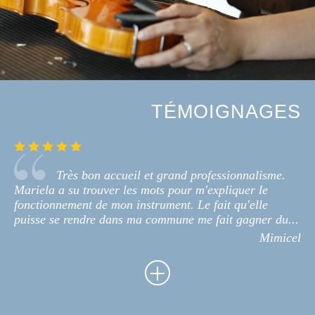
TÉMOIGNAGES
Très bon accueil et grand professionnalisme.
Mariela a su trouver les mots pour m'expliquer le
fonctionnement de mon instrument. Le fait qu'elle
puisse se rendre dans ma commune me fait gagner du...
Mimicel