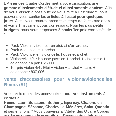
L'Atelier des Quatre Cordes met à votre disposition, une
gamme d'instruments d'étude et d'instruments anciens
. Afin
de vous laisser la possibilité de vous faire à l'instrument, nous
pouvons vous confier les
articles à l'essai pour quelques
jours
. Ainsi, vous pourrez prendre le temps de faire votre choix
et voir si l'instrument vous correspond. Pour les plus
petits
budgets
, nous vous proposons
3 packs 1er prix
composés de
:
Pack Violon : violon et son étui, et d'un archet.
Pack Alto : alto, étui archet
Pack Violoncelle : violoncelle, house et archet
Violoncelle 4/4 : Housse passion + archet + violoncelle +
colophane : à partir 2500 €
1er prix violon 4/4 : Etui + violon + archet + barre +
colophane : 900,00€
Vente d'accessoires pour violons/violoncelles
Reims (51)
Vous recherchez des
accessoires pour vos instruments à
cordes
à
Reims, Laon, Soissons, Betheny, Epernay, Châlons-en-
Champagne, Sézanne, Charleville-Mézières, Saint-Quentin
et ses environs ? Vous trouverez à l'Atelier des Quatre Cordes,
une
large gamme de produits et d'accessoires tels que :