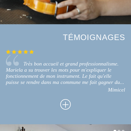
TÉMOIGNAGES
Très bon accueil et grand professionnalisme.
Mariela a su trouver les mots pour m'expliquer le
fonctionnement de mon instrument. Le fait qu'elle
puisse se rendre dans ma commune me fait gagner du...
Mimicel