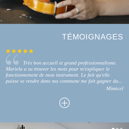
TÉMOIGNAGES
Très bon accueil et grand professionnalisme.
Mariela a su trouver les mots pour m'expliquer le
fonctionnement de mon instrument. Le fait qu'elle
puisse se rendre dans ma commune me fait gagner du...
Mimicel