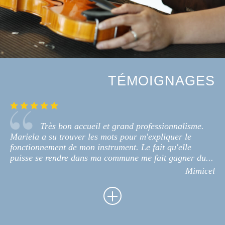
TÉMOIGNAGES
Très bon accueil et grand professionnalisme.
Mariela a su trouver les mots pour m'expliquer le
fonctionnement de mon instrument. Le fait qu'elle
puisse se rendre dans ma commune me fait gagner du...
Mimicel